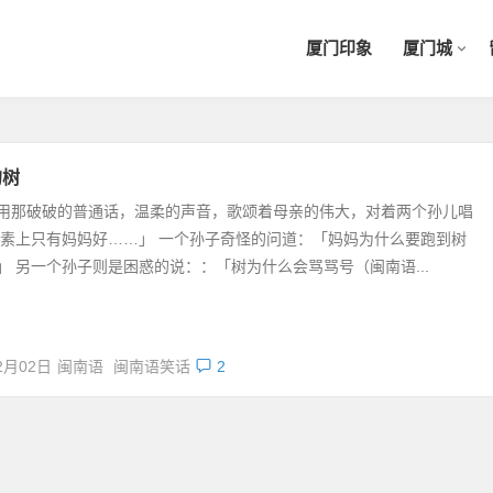
厦门印象
厦门城
的树
用那破破的普通话，温柔的声音，歌颂着母亲的伟大，对着两个孙儿唱
「素上只有妈妈好……」 一个孙子奇怪的问道：「妈妈为什么要跑到树
」 另一个孙子则是困惑的说：：「树为什么会骂骂号（闽南语...
2月02日
闽南语
闽南语笑话
2