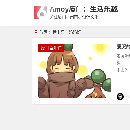
Amoy厦门：生活乐趣
关注厦门、闽南、设计文化
首页
世上只有妈妈好
爱哭
厦门全知道
老阿嬤
道︰ 
上去？
0