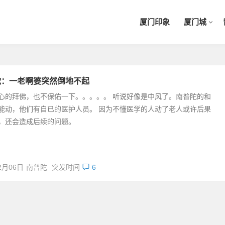
厦门印象
厦门城
陀：一老啊婆突然倒地不起
心的拜佛，也不保佑一下。。。。。 听说好像是中风了。南普陀的和
能动，他们有自已的医护人员。 因为不懂医学的人动了老人或许后果
，还会造成后续的问题。
2月06日
南普陀
突发时间
6