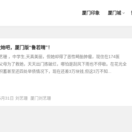
厦门印象
厦门城
她吧，厦门版“鲁若晴”！
艺珊 ，中学生,天真美丽，但她却得了恶性畸胎肿瘤，现住在174医
父母为了救她，天天出门拣破烂，哪怕是刮风下雨也不停歇。在花光全
积蓄甚至还四处举债情况下，现在还差3万块钱,但这3万不知...
5月31日
刘艺珊
厦门刘艺珊