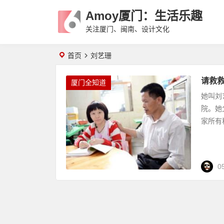
Amoy厦门：生活乐趣
关注厦门、闽南、设计文化
首页
刘艺珊
请救救
厦门全知道
她叫刘
院。她
家所有
0