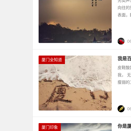
另类声
向往的
表面，
0
我是
厦门全知道
皮鞋酸
我， 
瘦弱的
0
你是
厦门印象