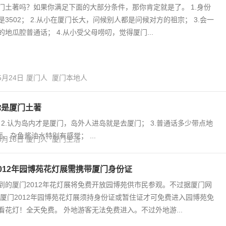
门土著吗？如果你满足下面的大部分条件，那你肯定就是了。 1.身份
是3502； 2.从小在厦门长大，问候别人都是问候对方的祖宗； 3.会一
的地瓜腔普通话； 4.从小受父母唠叨，觉得厦门...
5月24日
厦门人
厦门本地人
你是厦门土著
； 2.认为岛内才是厦门，岛外人进岛就是去厦门； 3.普通话多少带点地
面、杂鱼酱油水特别有感觉； ...
5月16日
厦门人
厦门生活
012年园博苑花灯展需携带厦门身份证
到的厦门2012年花灯展将免费开放园博苑供市民参观。不过据厦门网
 厦门2012年园博苑花灯展须持身份证或暂住证才可免费进入园博苑免
看花灯！全天免费。 外地游客无法免费进入。不过外地游...