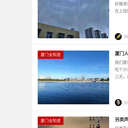
好撤退
在上班
0
厦门
厦门全知道
我们厦
吃个沙
三天，
0
另类声
厦门全知道