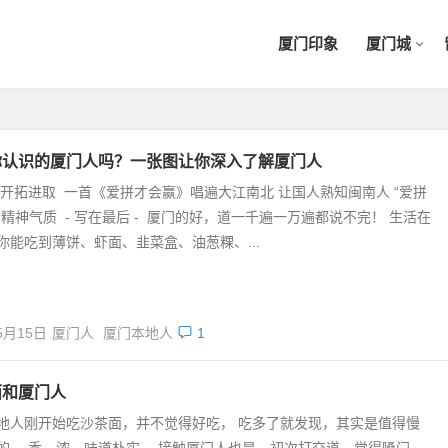
厦门印象
厦门城
你认识的厦门人吗？一张图让你深入了解厦门人
开拓进取 一首《爱拼才会赢》唱遍大江南北 让国人熟知闽南人 “爱拼
的精神气质 - 写在最后 - 厦门的好，道一千遍一万遍都说不完！ 生活在
你能吃到薄饼、虾面、韭菜盒、油葱粿、...
5月15日
厦门人
厦门本地人
1
面和厦门人
地人刚开始吃沙茶面，并不觉得好吃， 吃多了就发现，其实是值得慢
的， 香、浓，味道朴实。 接触厦门人也是，初次打交道，觉得嗓门