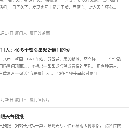
话粗， 日子久了，发现实际上是刀子嘴、豆腐心，对人没有坏心...
1月17日
厦门人
厦门沙茶面
门人：40多个镜头串起对厦门的爱
、八市、鳌园、BRT车站、筼筜湖、集美新城、环岛路…… 一个个熟
门场景闪现而过，变换出一张张或恬静或喜悦的面孔， 用各种语言、
言重复着一句话:“我是厦门人”。 40多个镜头串起对厦门...
1月05日
厦门人
厦门宣传片
肉眼天气预报
气预报：据站长掐指一算，眼观天际，估计暴雨即将来临， 请各位做