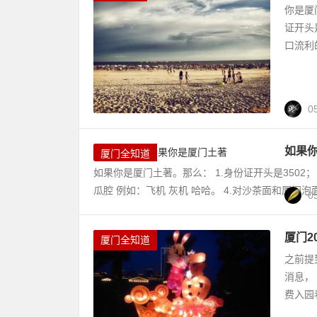
你是厦
证开头
口流利
0
如果
厦门全知道
如果你是厦门土著。那么： 1.身份证开头是3502
瓜腔 例如：飞机 灰机 哈哈。 4.对沙茶面和厦门泡
0
厦门2
厦门全知道
之前提
消息，
费入园