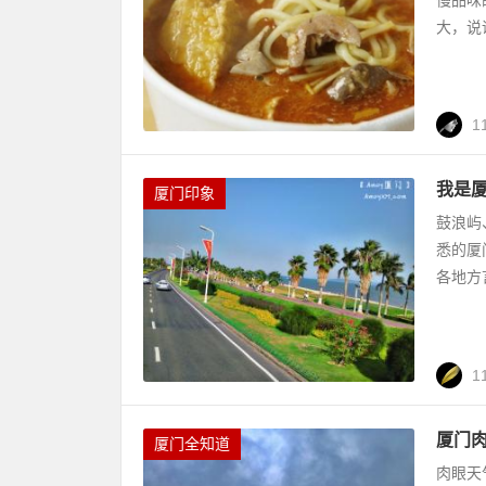
大，说
1
我是厦
厦门印象
鼓浪屿
悉的厦
各地方
1
厦门
厦门全知道
肉眼天