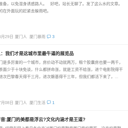
准备，以免湿身诱惑路人。 好吧，站长无聊了。发了这么水的文章。
的在外面玩的赶紧去躲雨吧。
8月29日
厦门人
厦门暴雨
3
人：我们才是这城市里最牛逼的展览品
门是多厉害的一个城市，房价动不动就两万，租个胶囊房也要一两千，
茶面少于十块免谈，什么都拼命涨，就是工资不给涨，进个电影院得干
进次巴黎春天得干三月，进次磐基得干三年，但我们都活下来了，...
7月08日
厦门人
厦门生活
1
音:厦门的美都是浮云?文化内涵才是王道?