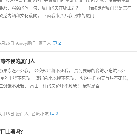
音: 经常在网上看见各位来过厦门的童鞋爱厦门爱的要死，没来的童鞋
要死，弱弱的问一句，厦门的美在哪里？？ 始终觉得厦门只是美在
缺乏内涵和文化熏陶。 下面我来八八我眼中的厦门...
6月26日
Amoy厦门
厦门人
2
百毒不侵的厦门人
奶果冻吃不死我， 公交BRT挤不死我， 贵到要命的台湾小吃坑不死
无良的士绕不死我， 满街的小吃撑不死我， 火炉一样的天气热不死我，
工资饿不死我， 高山一样的房价吓不死我！ 我就是百...
6月18日
厦门人
台湾小吃
3
厦门土著吗？