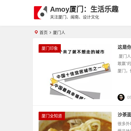
Amoy厦门：生活乐趣
关注厦门、闽南、设计文化
首页
厦门人
这是
厦门印象
厦门人
敢赢”
厦门，
0
沙茶
厦门全知道
很多外
慢品味