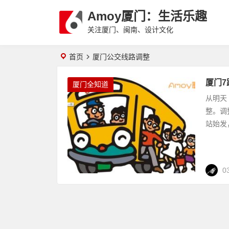
Amoy厦门：生活乐趣
关注厦门、闽南、设计文化
首页
厦门公交线路调整
厦门7
厦门全知道
从明天
整。调
站始发
0