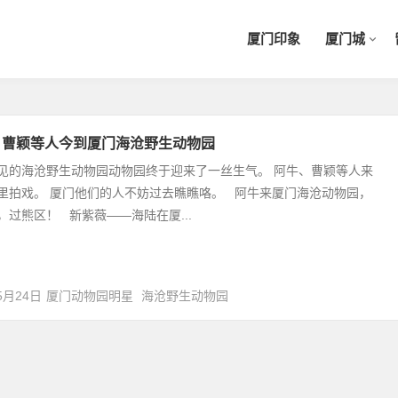
厦门印象
厦门城
、曹颖等人今到厦门海沧野生动物园
见的海沧野生动物园动物园终于迎来了一丝生气。 阿牛、曹颖等人来
里拍戏。 厦门他们的人不妨过去瞧瞧咯。 阿牛来厦门海沧动物园，
，过熊区！ 新紫薇——海陆在厦...
5月24日
厦门动物园明星
海沧野生动物园