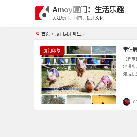
Amoy厦门：生活乐趣
关注厦门、闽南、设计文化
首页
厦门周末哪里玩
常住
厦门印象
【周末
地漫步
滩玩玩
0