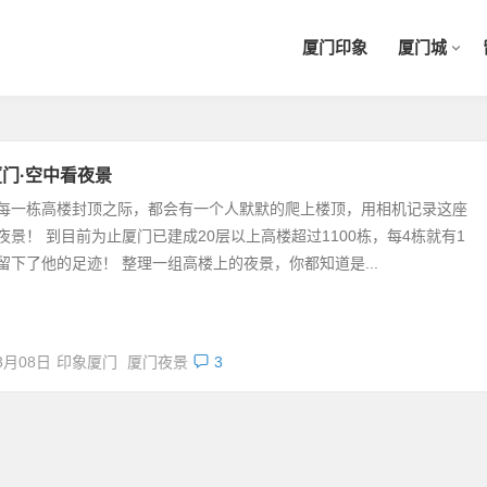
厦门印象
厦门城
门·空中看夜景
每一栋高楼封顶之际，都会有一个人默默的爬上楼顶，用相机记录这座
夜景！ 到目前为止厦门已建成20层以上高楼超过1100栋，每4栋就有1
留下了他的足迹！ 整理一组高楼上的夜景，你都知道是...
3月08日
印象厦门
厦门夜景
3