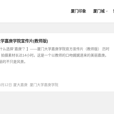
厦门印象
厦门城
学嘉庚学院宣传片(教师版)
什么选择“嘉庚”？】——厦门大学嘉庚学院官方宣传片（教师版） 历时
，拍摄素材长达14小时。这是一个以教师的口吻娓娓道来的美丽嘉庚。
丽的不只是风景。
3月12日
厦大嘉庚
厦门大学嘉庚学院