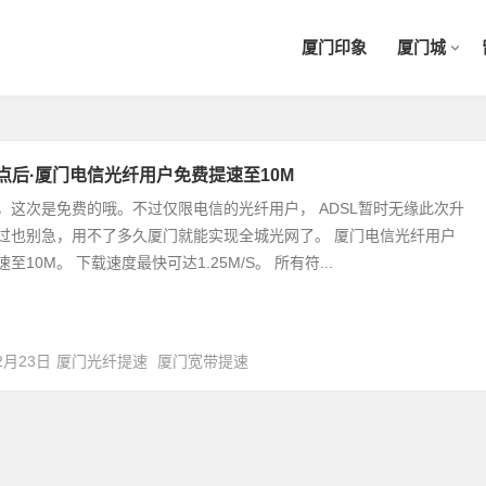
厦门印象
厦门城
点后·厦门电信光纤用户免费提速至10M
，这次是免费的哦。不过仅限电信的光纤用户， ADSL暂时无缘此次升
过也别急，用不了多久厦门就能实现全城光网了。 厦门电信光纤用户
至10M。 下载速度最快可达1.25M/S。 所有符...
2月23日
厦门光纤提速
厦门宽带提速