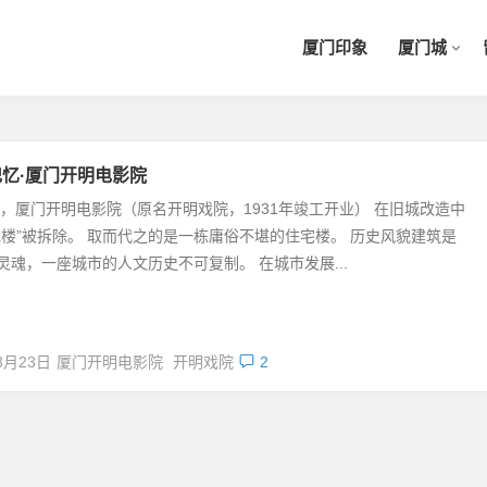
厦门印象
厦门城
忆·厦门开明电影院
4年，厦门开明电影院（原名开明戏院，1931年竣工开业） 在旧城改造中
危楼”被拆除。 取而代之的是一栋庸俗不堪的住宅楼。 历史风貌建筑是
灵魂，一座城市的人文历史不可复制。 在城市发展...
3月23日
厦门开明电影院
开明戏院
2