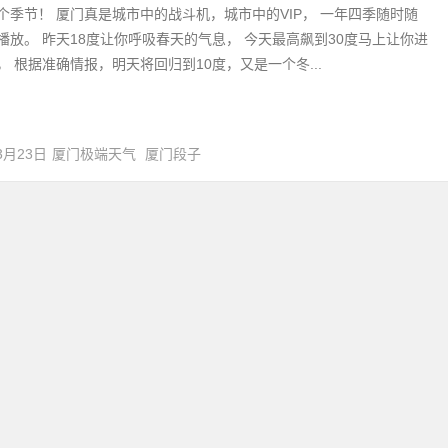
个季节！ 厦门真是城市中的战斗机，城市中的VIP， 一年四季随时随
播放。 昨天18度让你呼吸春天的气息， 今天最高飙到30度马上让你进
， 根据准确情报，明天将回归到10度，又是一个冬...
3月23日
厦门极端天气
厦门段子
ight ©Amoy厦门 版权所有 备案号：
闽ICP备17030486号-1
联系QQ：3649