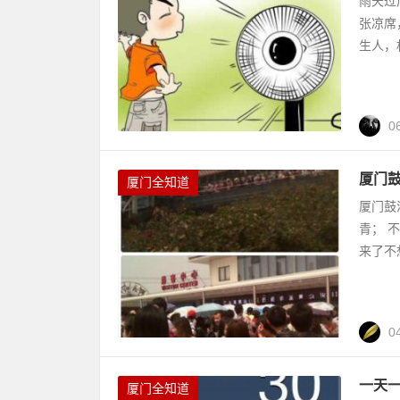
雨天过
张凉席
生人，
0
厦门
厦门全知道
厦门鼓
青； 
来了不
0
一天
厦门全知道