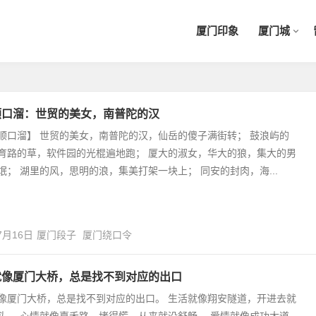
厦门印象
厦门城
顺口溜：世贸的美女，南普陀的汉
顺口溜】 世贸的美女，南普陀的汉，仙岳的傻子满街转； 鼓浪屿的
育路的草，软件园的光棍遍地跑； 厦大的淑女，华大的狼，集大的男
氓； 湖里的风，思明的浪，集美打架一块上； 同安的封肉，海...
7月16日
厦门段子
厦门绕口令
就像厦门大桥，总是找不到对应的出口
像厦门大桥，总是找不到对应的出口。 生活就像翔安隧道，开进去就
头。 心情就像嘉禾路，堵得慌，从来就没舒畅。 爱情就像成功大道，