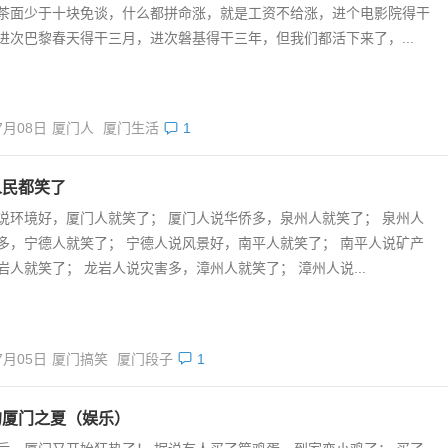
茶面少于十块免谈，什么都拼命涨，就是工资不给涨，进个电影院得干
进次巴黎春天得干三月，进次磐基得干三年，但我们都活下来了，...
7月08日
厦门人
厦门生活
1
人民都笑了
说环境好，厦门人就笑了； 厦门人说华侨多，泉州人就笑了； 泉州人
多，宁德人就笑了； 宁德人说风景好，南平人就笑了； 南平人说矿产
岩人就笑了； 龙岩人说灾害多，漳州人就笑了； 漳州人说...
7月05日
厦门搞笑
厦门段子
1
的厦门之夏（娱乐）