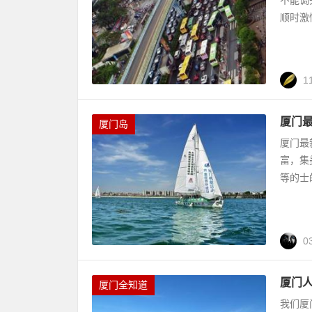
顺时激
1
厦门
厦门岛
厦门最
富，集
等的士
0
厦门
厦门全知道
我们厦