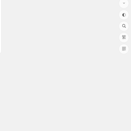
繁
58008