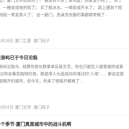
后，厦门又开始狂热了！ 据说有人买了筐鸡蛋，到家变小鸡了； 买了
，一睡变成电热毯了； 买了瓶冰水，一喝变成开水了； 路上遇到个陌
相视一笑变熟人了； 出一趟门，洗澡洗衣服的事都顺带做了...
6月28日
厦门之夏
厦门段子
鼓浪屿已于今日沦陷
浪屿沦陷鸟...就算你穿长群拿单反装文艺，你也只能在人缝里被挤成普
不过你会看到独特的海，那是用人头组成向你涌过的“人海”...... 都说这是
想离开的城市，但今天，你来了想离开都难了...
4月04日
厦门文学
厦门段子
一个季节·厦门真是城市中的战斗机啊