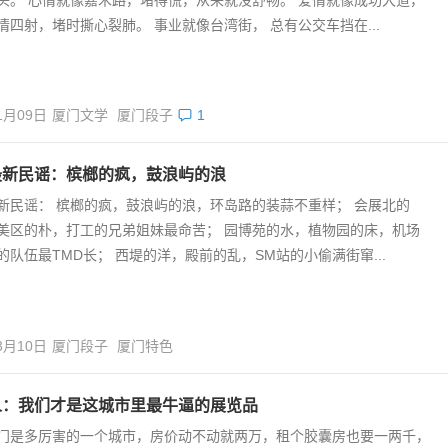
情四射，堵时撕心裂肺。 事业就像台湾街， 总有公交车挡在...
1月09日
厦门文学
厦门段子
1
最新民谣：槟榔的疯，鼓浪屿的浪
新民谣： 槟榔的疯，鼓浪屿的浪，环岛路的装蒜不重样； 会展北的
美区的朴，打工的兄弟姐妹最命苦； 园博苑的水，植物园的床，机场
的队伍最TMD长； 西堤的洋，殿前的乱，SM站的小偷满街窜...
3月10日
厦门段子
厦门特色
人：我们才是这城市里最牛逼的展览品
门是多厉害的一个城市，房价动不动就两万，租个胶囊房也要一两千，