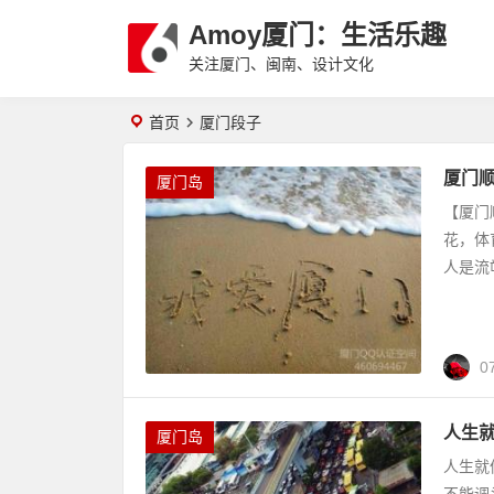
Amoy厦门：生活乐趣
关注厦门、闽南、设计文化
首页
厦门段子
厦门
厦门岛
【厦门
花，体
人是流
0
人生
厦门岛
人生就
不能调