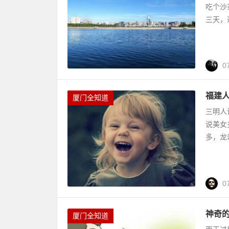
吃个沙
三天，
0
福建
厦门全知道
三明人
说美女
多，龙
0
神奇
厦门全知道