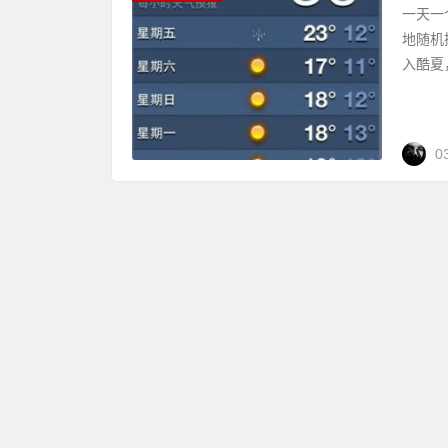
一天一
地随机
入酷夏
0
Copyr