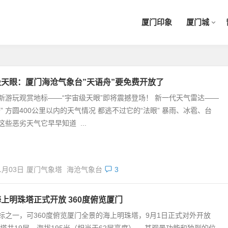
厦门印象
厦门城
天眼：厦门海沧气象台”天语舟”要免费开放了
新游玩观赏地标——“宇宙级天眼”即将震撼登场！ 新一代天气雷达——
舟” 方圆400公里以内的天气情况 都逃不过它的“法眼” 暴雨、冰雹、台
... 这些恶劣天气它早早知道 ...
1月03日
厦门气象塔
海沧气象台
3
上明珠塔正式开放 360度俯览厦门
标之一，可360度俯览厦门全景的海上明珠塔，9月1日正式对外开放
主塔共19层，海拔195米（相当于62层高度）， 其观景功能和独到的位