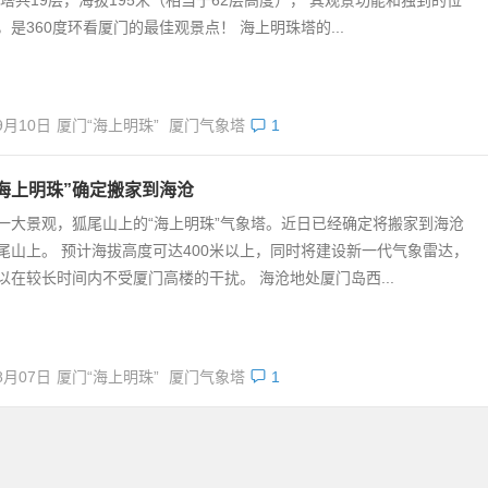
，是360度环看厦门的最佳观景点！ 海上明珠塔的...
9月10日
厦门“海上明珠”
厦门气象塔
1
海上明珠”确定搬家到海沧
一大景观，狐尾山上的“海上明珠”气象塔。近日已经确定将搬家到海沧
尾山上。 预计海拔高度可达400米以上，同时将建设新一代气象雷达，
以在较长时间内不受厦门高楼的干扰。 海沧地处厦门岛西...
8月07日
厦门“海上明珠”
厦门气象塔
1