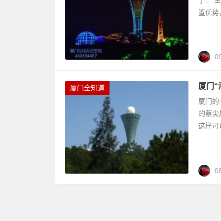
置优势
0
厦门“
厦门全知道
厦门的
的蔡尖
这样可
0