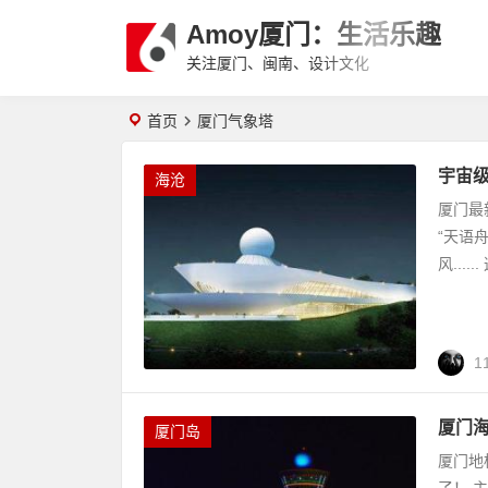
Amoy厦门：生活乐趣
关注厦门、闽南、设计文化
首页
厦门气象塔
宇宙级
海沧
厦门最
“天语
风...
1
厦门海
厦门岛
厦门地
了！ 