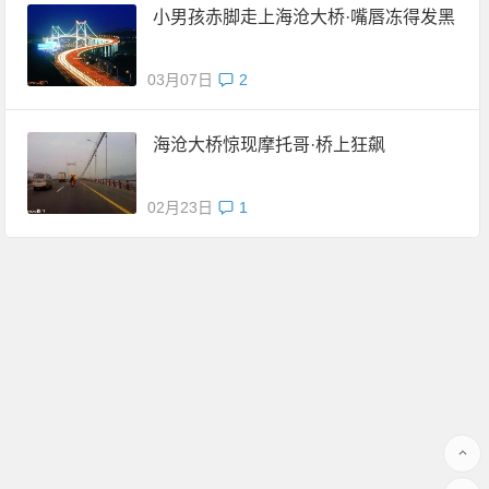
小男孩赤脚走上海沧大桥·嘴唇冻得发黑
03月07日
2
海沧大桥惊现摩托哥·桥上狂飙
02月23日
1