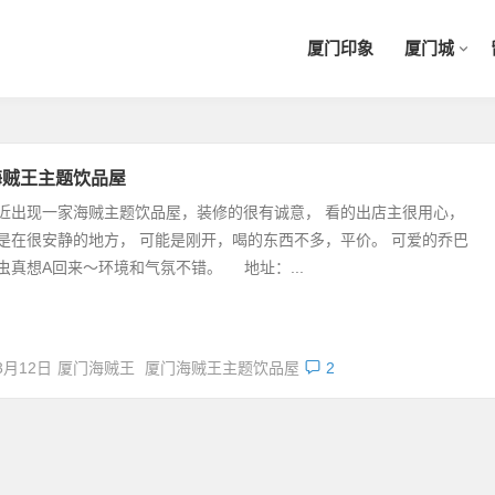
厦门印象
厦门城
海贼王主题饮品屋
近出现一家海贼主题饮品屋，装修的很有诚意， 看的出店主很用心，
是在很安静的地方， 可能是刚开，喝的东西不多，平价。 可爱的乔巴
虫真想A回来～环境和气氛不错。 地址：...
3月12日
厦门海贼王
厦门海贼王主题饮品屋
2