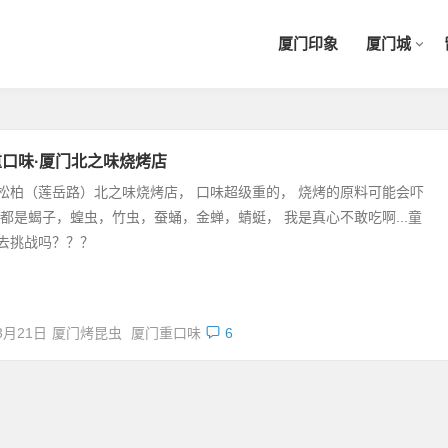
厦门印象
厦门城
口味·厦门北之味烧烤店
松柏（莲岳路）北之味烧烤店， 口味超级重的， 烧烤的原料可能会吓
 都是蝎子，蝗虫，竹虫，蚕蛹，金蝉，蜻蜓， 我是真心不敢吃啊...童
去挑战吗？？？
3月21日
厦门烤昆虫
厦门重口味
6