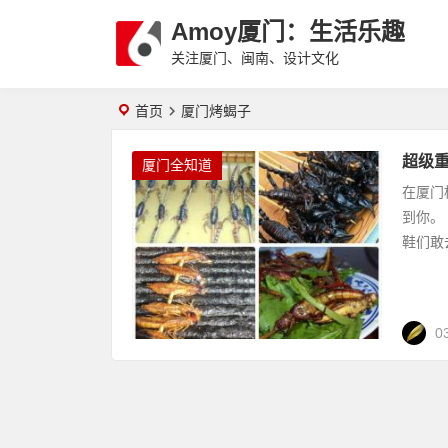
Amoy厦门：生活乐趣
关注厦门、闽南、设计文化
首页
厦门烤蝎子
超级重
厦门全知道
在厦门
到你。
鞋们敢
0