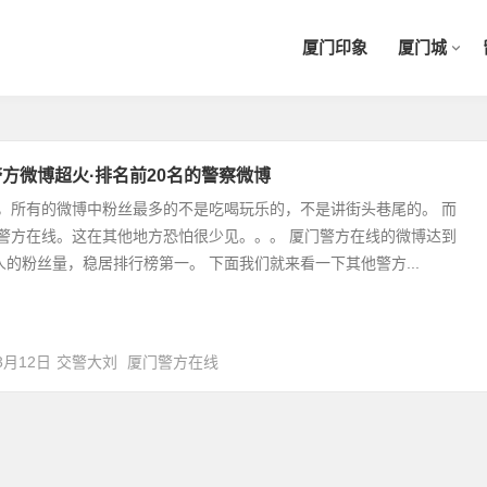
厦门印象
厦门城
方微博超火·排名前20名的警察微博
，所有的微博中粉丝最多的不是吃喝玩乐的，不是讲街头巷尾的。 而
警方在线。这在其他地方恐怕很少见。。。 厦门警方在线的微博达到
万人的粉丝量，稳居排行榜第一。 下面我们就来看一下其他警方...
3月12日
交警大刘
厦门警方在线