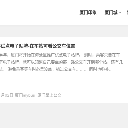
厦门印象
厦门城
将试点电子站牌·在车站可看公交车位置
半年，厦门将开始在海沧区推广试点电子站牌。 到时，乘客只要在车
下电子站牌，就可以知道自己要坐的那一路公交车开到哪个站，还有几
达。 避免乘客等车时心里没底，错过公交车。。。 同时也弥补...
4月02日
厦门mybus
厦门掌上公交