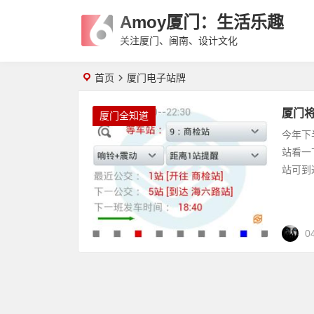
Amoy厦门：生活乐趣
关注厦门、闽南、设计文化
首页
厦门电子站牌
厦门
厦门全知道
今年下
站看一
站可到
0