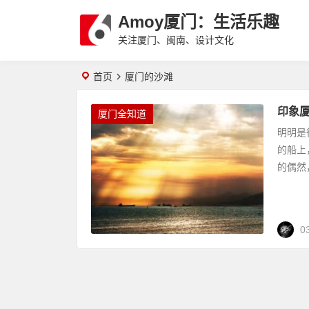
Amoy厦门：生活乐趣
关注厦门、闽南、设计文化
首页
厦门的沙滩
印象厦
厦门全知道
明明是
的船上
的偶然
0