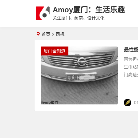
Amoy厦门：生活乐趣
关注厦门、闽南、设计文化
首页
司机
最性感
厦门全知道
因为担
生巾贴
门高速
0