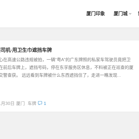
厦门印象
厦门城
司机·用卫生巾遮挡车牌
心在高速公路违规被拍，一辆“粤A”的广东牌照的私家车驾驶员竟把卫
在前后车牌上，遮挡号码，停在东孚服务区休息，不料被正在巡查的厦
交警查获。 远远看到车牌被什么东西遮挡住了，走进一瞧发现...
1月30日
厦门
车牌
1