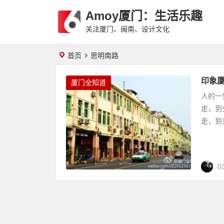
Amoy厦门：生活乐趣
关注厦门、闽南、设计文化
首页
思明南路
印象
厦门全知道
人的一
走，到
走，到
0