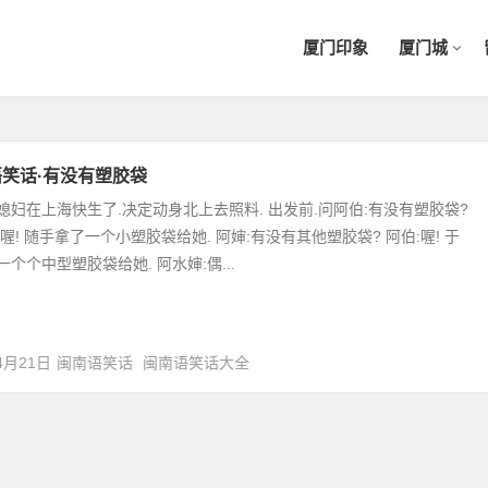
厦门印象
厦门城
笑话·有没有塑胶袋
媳妇在上海快生了.决定动身北上去照料. 出发前.问阿伯:有没有塑胶袋?
喔! 随手拿了一个小塑胶袋给她. 阿婶:有没有其他塑胶袋? 阿伯:喔! 于
个个中型塑胶袋给她. 阿水婶:偶...
4月21日
闽南语笑话
闽南语笑话大全