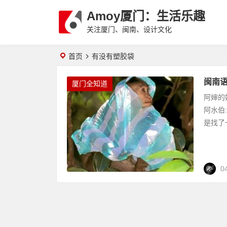
Amoy厦门：生活乐趣
关注厦门、闽南、设计文化
首页
有没有塑胶袋
闽南语
厦门全知道
阿婶的
阿水伯:
是找了一
0