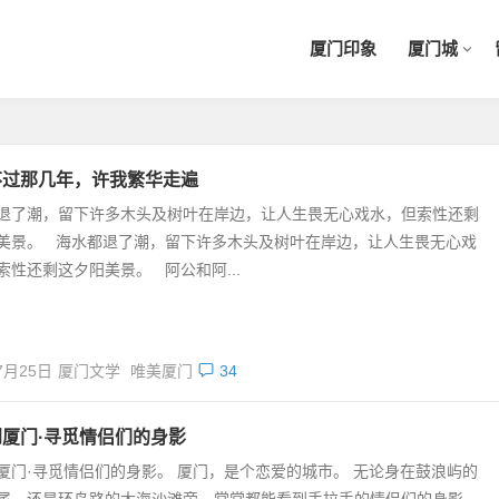
厦门印象
厦门城
不过那几年，许我繁华走遍
退了潮，留下许多木头及树叶在岸边，让人生畏无心戏水，但索性还剩
美景。 海水都退了潮，留下许多木头及树叶在岸边，让人生畏无心戏
索性还剩这夕阳美景。 阿公和阿...
7月25日
厦门文学
唯美厦门
34
厦门·寻觅情侣们的身影
厦门·寻觅情侣们的身影。 厦门，是个恋爱的城市。 无论身在鼓浪屿的
尾，还是环岛路的大海沙滩旁，常常都能看到手拉手的情侣们的身影。