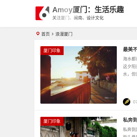
Amoy厦门：生活乐趣
关注厦门、闽南、设计文化
首页
浪漫厦门
最美
厦门印象
海水都
这夕阳
水，但
0
私奔到
厦门印象
私奔到
街头巷