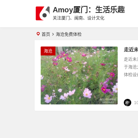
Amoy厦门：生活乐趣
关注厦门、闽南、设计文化
首页
海沧免费体检
走近
海沧
走近未
于海沧
体检设
1