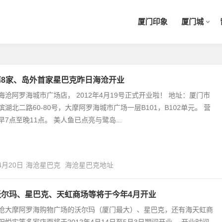
厦门印象
厦门城
第8家、岛外首家星巴克昨日海沧开业
海沧阿罗海城市广场店， 2012年4月19号正式开业啦！ 地址：厦门市
滨湖北二路60-80号，大摩阿罗海城市广场一层B101，B102单元。 营
早7点至晚11点。 美人鱼已点亮与鹭岛...
4月20日
海沧星巴克
海沧星巴克地址
沃尔玛、星巴克、天虹商场等将于今年4月开业
沧大摩阿罗海购物广场的沃尔玛（厦门最大）、星巴克，还有海天虹商
阳悦实等多家店面将于2012年4月14日至5月3日期间开业。 开业时间