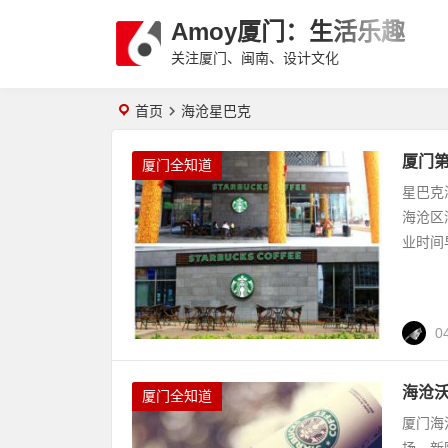
Amoy厦门：生活乐趣
关注厦门、闽南、设计文化
首页
海沧星巴克
厦门
厦门全知道
星巴克
海沧区
业时间
0
海沧
厦门全知道
厦门海
场、新