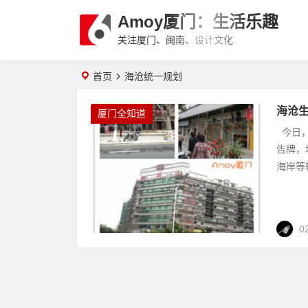
Amoy厦门：生活乐趣
关注厦门、闽南、设计文化
首页
海沧统一规划
海沧
厦门全知道
今日，
告牌，
海岸等
0