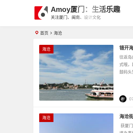
Amoy厦门：生活乐趣
关注厦门、闽南、设计文化
首页
海沧
错开海
海沧
往返岛
式哦，
鼓码头
0
海沧
海沧
获厦门
道办事