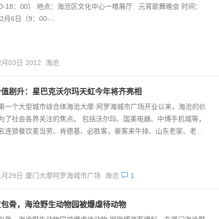
30-18：00） 地点：海沧区文化中心一楼展厅 元宵歌舞晚会 时间：
2月6日（9：00-...
2月03日
2012
海沧
价值剧升：星巴克沃尔玛天虹今年将齐亮相
第一个大型城市综合体海沧大摩·阿罗海城市广场开业以来，海沧的价
为了社会各界关注的焦点。 包括沃尔玛、国美电器、中博手机城等，
名连锁餐饮麦当劳、肯德基、必胜客，豪客来牛排、山东老家、老...
1月29日
厦门大摩阿罗海城市广场
海沧
1
皮包骨，海沧野生动物园被爆虐待动物