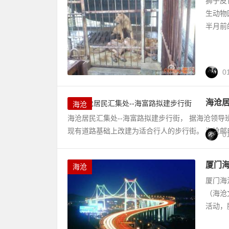
狮子皮
生动物
半月前
0
海沧
海沧
海沧居民汇集处--海富路拟建步行街， 据海沧领
现有道路基础上改建为适合行人的步行街。 海沧邮电
0
厦门海
海沧
厦门海
（海沧
活动，