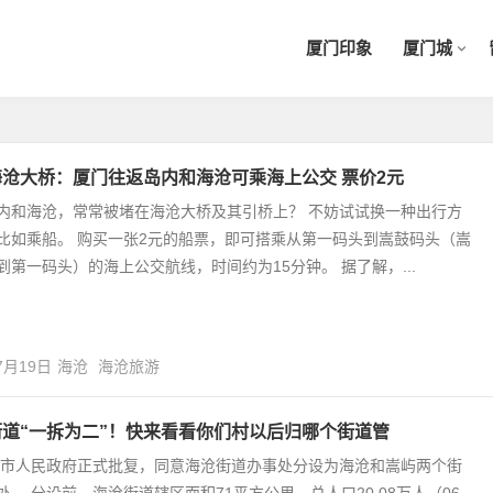
厦门印象
厦门城
沧大桥：厦门往返岛内和海沧可乘海上公交 票价2元
内和海沧，常常被堵在海沧大桥及其引桥上？ 不妨试试换一种出行方
比如乘船。 购买一张2元的船票，即可搭乘从第一码头到嵩鼓码头（嵩
到第一码头）的海上公交航线，时间约为15分钟。 据了解，...
7月19日
海沧
海沧旅游
街道“一拆为二”！快来看看你们村以后归哪个街道管
市人民政府正式批复，同意海沧街道办事处分设为海沧和嵩屿两个街
处。 分设前，海沧街道辖区面积71平方公里，总人口20.08万人（06