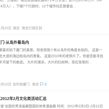
.24万人），下辖7个行政村、12个城市社区居委会...
1月23日
海沧
海沧行政区划
门·从岛外看岛内
都喜欢拍下厦门的美景，但发现很少有从岛外的角度去拍的。 这是一
沧大道的海边拍岛内的景象。 这是2010年的老照片了。你是否能寻找
岁月留下的痕迹。 大片的滩涂，大片的红树林，现在渐渐的...
2月10日
岛外拍厦门
海沧
3
2012年2月文化类活动汇总
和谐”全国优秀漆画展暨国际体育漫画展 时间：2012年2月3日-2月12日