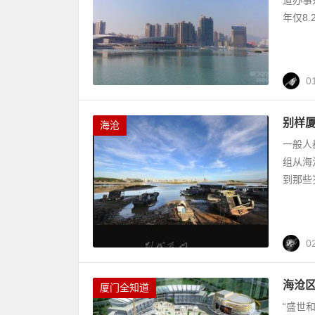
年仅8
0
别样厦
海沧
一般人
组从海
到那些
0
海沧区
厦门全知道
“盛世