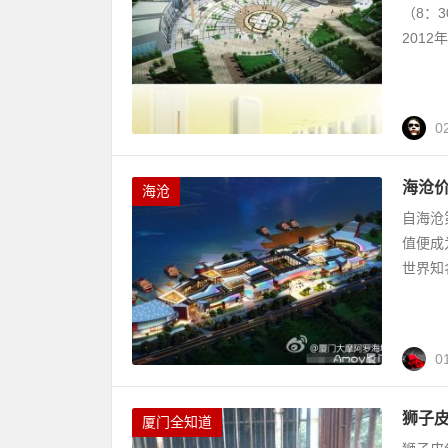
（8：
2012年
0
海沧
海沧
自海沧
值便成
世界知
0
狮子
厦门全知道