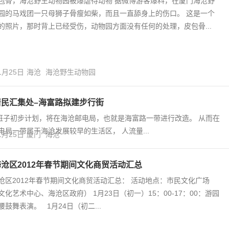
包骨，海沧野生动物园被爆虐待动物 据微博游客爆料，在厦门海沧野
园的马戏团一只母狮子骨瘦如柴，而且一直舔身上的伤口。 这是一个
的照片，那时背上已经受伤，动物园方面没有任何的处理，皮包骨...
1月25日
海沧
海沧野生动物园
居民汇集处–海富路拟建步行街
导班子初步计划，将在海沧邮电局，也就是海富路一带进行改造。 从而在
局一带属于海沧发展较早的生活区， 人流量...
1月25日
厦门
海沧
沧区2012年春节期间文化商贸活动汇总
沧区2012年春节期间文化商贸活动汇总： 活动地点：市民文化广场
文化艺术中心、海沧区政府） 1月23日（初一）15：00-17：00：游园
腰鼓舞表演。 1月24日（初二...