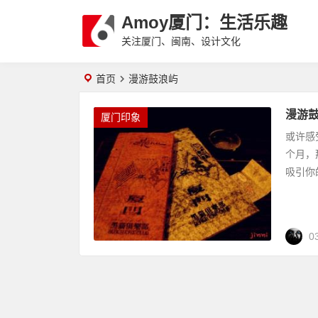
Amoy厦门：生活乐趣
关注厦门、闽南、设计文化
首页
漫游鼓浪屿
漫游
厦门印象
或许感
个月，
吸引你的
0