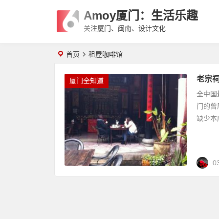
Amoy厦门：生活乐趣
关注厦门、闽南、设计文化
首页
租屋咖啡馆
老宗祠
厦门全知道
全中国
门的曾
缺少本
0