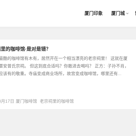
厦门印象
厦门城
里的咖啡馆·是对是错？
最酷的咖啡馆有木有，居然开在一个相当漂亮的老宗祠里！ 这就在厦
厝安曾氏宗祠。 但这到底合适吗？你敢进去喝吗？ 正方：子孙不肖，
应该有的敬重。寺庙变成商业场所，故宫变成咖啡馆，哪里还有...
3月17日
厦门咖啡馆
老宗祠里的咖啡馆