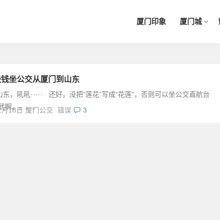
厦门印象
厦门城
块钱坐公交从厦门到山东
吼吼····· 还好，没把“莲花”写成“花莲”，否则可以坐公交直航台
威武啊。。。。
1月18日
厦门公交
错误
3