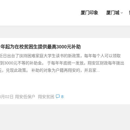
厦门印象
厦门城
年起为在校贫困生提供最高3000元补助
近日出台了扶持困难家庭大学生读书的新政策，每年每个人可以领取
0元到3000元不等的补助金。 于每年年底统一发放。翔安区财政每年拨出
万元，兑现此政策。 补助的对象为户籍再翔安的，并且家...
3月02日
翔安低保户
翔安贫困
8