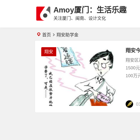
Amoy厦门：生活乐趣
关注厦门、闽南、设计文化
首页
翔安助学金
翔安今
翔安
翔安区
150
100
0