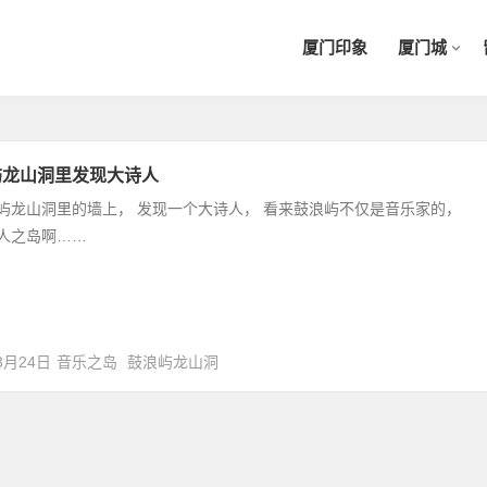
厦门印象
厦门城
屿龙山洞里发现大诗人
屿龙山洞里的墙上， 发现一个大诗人， 看来鼓浪屿不仅是音乐家的，
人之岛啊……
3月24日
音乐之岛
鼓浪屿龙山洞