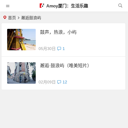
Amoy厦门：生活乐趣
首页
邂逅鼓浪屿
鼓声，热浪，小屿
05月30日
1
邂逅·鼓浪屿（唯美短片）
02月09日
12