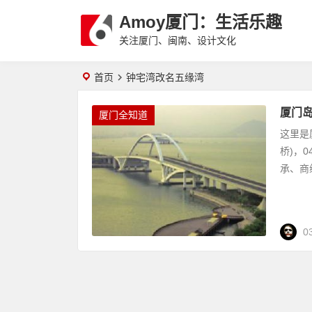
Amoy厦门：生活乐趣
关注厦门、闽南、设计文化
首页
钟宅湾改名五缘湾
厦门
厦门全知道
这里是
桥)，
承、商
0