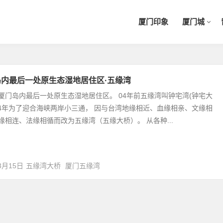
厦门印象
厦门城
岛内最后一处原生态湿地居住区·五缘湾
厦门岛内最后一处原生态湿地居住区。 04年前五缘湾叫钟宅湾(钟宅大
04年为了迎合海峡两岸小三通， 因与台湾地缘相近、血缘相亲、文缘相
缘相连、法缘相循而改为五缘湾（五缘大桥）。 从各种...
3月15日
五缘湾大桥
厦门五缘湾