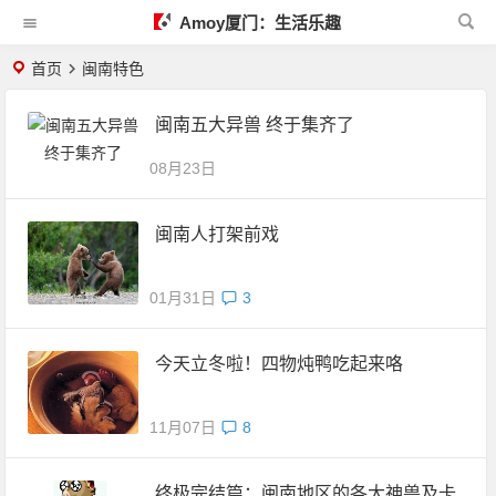
Amoy厦门：生活乐趣
首页
闽南特色
闽南五大异兽 终于集齐了
08月23日
闽南人打架前戏
01月31日
3
今天立冬啦！四物炖鸭吃起来咯
11月07日
8
终极完结篇：闽南地区的各大神兽及卡