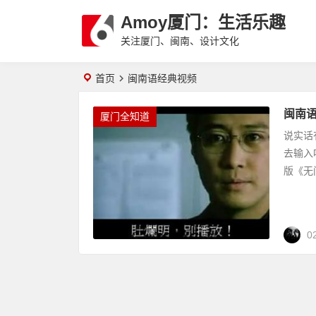
Amoy厦门：生活乐趣
关注厦门、闽南、设计文化
首页
闽南语经典视频
闽南
厦门全知道
说实话
去输入
版《无间
0