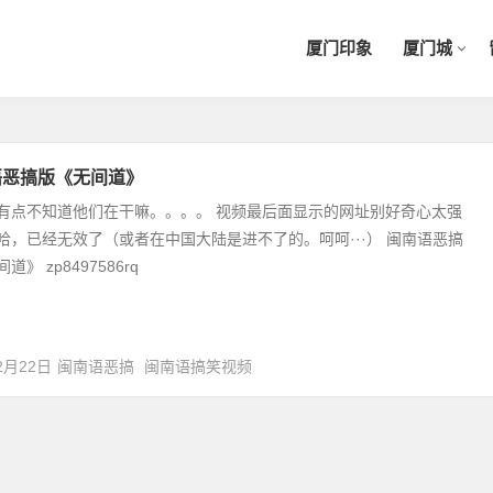
厦门印象
厦门城
语恶搞版《无间道》
有点不知道他们在干嘛。。。。 视频最后面显示的网址别好奇心太强
哈，已经无效了（或者在中国大陆是进不了的。呵呵···） 闽南语恶搞
道》 zp8497586rq
2月22日
闽南语恶搞
闽南语搞笑视频