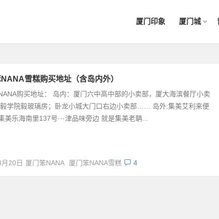
厦门印象
厦门城
NANA雪糕购买地址（含岛内外）
NANA购买地址： 岛内：厦门六中高中部的小卖部，厦大海滨餐厅小卖
诚毅学院毅玻璃房；卧龙小城大门口右边小卖部…… 岛外:集美艾利来便
美乐海南里137号···津品味旁边 就是集美老聃...
3月20日
厦门笨NANA
厦门笨NANA雪糕
4