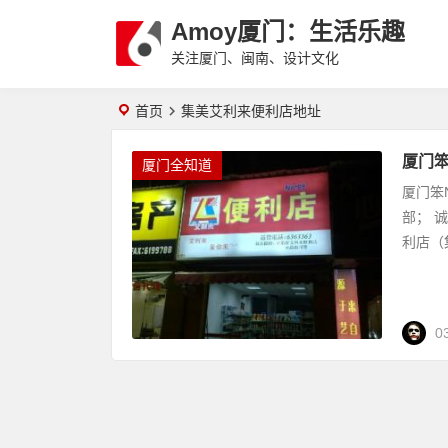
Amoy厦门：生活乐趣
关注厦门、闽南、设计文化
首页
集美艾利来便利店地址
厦门笨
厦门全知道
厦门笨
部； 
利店（集
0