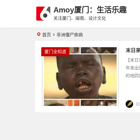
Amoy厦门：生活乐趣
关注厦门、闽南、设计文化
首页
非洲僵尸疾病
末日来
厦门全知道
【末日
年来出
的地四
0