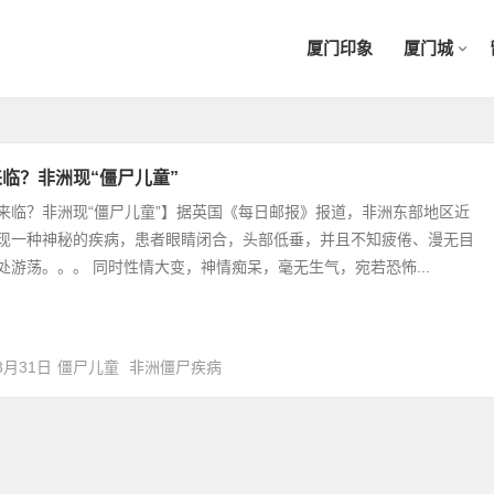
厦门印象
厦门城
临？非洲现“僵尸儿童”
来临？非洲现“僵尸儿童”】据英国《每日邮报》报道，非洲东部地区近
现一种神秘的疾病，患者眼睛闭合，头部低垂，并且不知疲倦、漫无目
处游荡。。。 同时性情大变，神情痴呆，毫无生气，宛若恐怖...
3月31日
僵尸儿童
非洲僵尸疾病