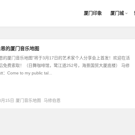
厦门印象
厦门城
伯恩的厦门音乐地图
恩的厦门音乐地图"将于3月17日的艺术家个人分享会上首发！欢迎在活
后免费索取！（日舞咖啡馆，鹭江道252号，海景国贸大厦底楼） 马修
：Come to my public tal...
3月15日
厦门音乐地图
马修伯恩