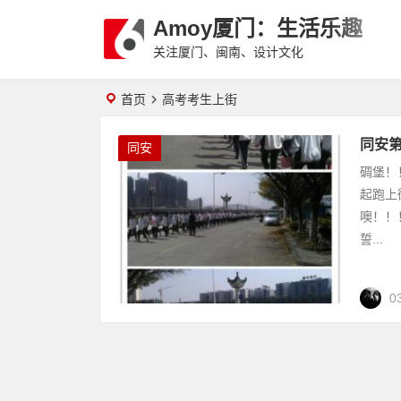
Amoy厦门：生活乐趣
关注厦门、闽南、设计文化
首页
高考考生上街
同安
同安
碉堡！
起跑上
噢！！
誓...
0