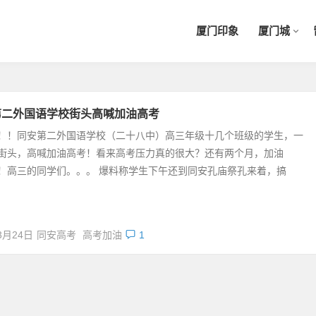
厦门印象
厦门城
第二外国语学校街头高喊加油高考
！！同安第二外国语学校（二十八中）高三年级十几个班级的学生，一
街头，高喊加油高考！看来高考压力真的很大？还有两个月，加油
！高三的同学们。。。 爆料称学生下午还到同安孔庙祭孔来着，搞
3月24日
同安高考
高考加油
1