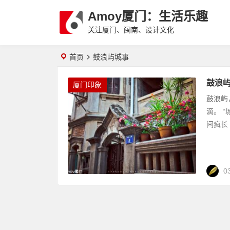
Amoy厦门：生活乐趣
关注厦门、闽南、设计文化
首页
鼓浪屿城事
鼓浪屿
厦门印象
鼓浪屿
滴。 
间疯长
0