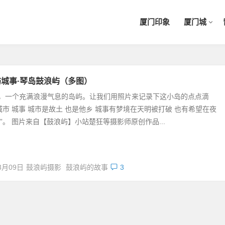
厦门印象
厦门城
城事·琴岛鼓浪屿（多图）
，一个充满浪漫气息的岛屿。让我们用照片来记录下这小岛的点点滴
“城市 城事 城市是故土 也是他乡 城事有梦境在天明被打破 也有希望在夜
 ”。 图片来自【鼓浪屿】小站楚狂等摄影师原创作品...
3月09日
鼓浪屿摄影
鼓浪屿的故事
3