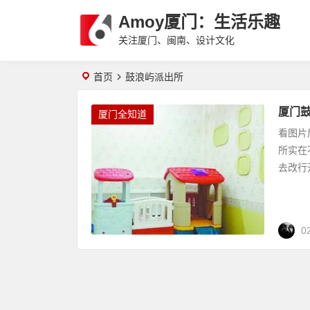
Amoy厦门：生活乐趣
关注厦门、闽南、设计文化
首页
鼓浪屿派出所
厦门鼓
厦门全知道
看图片
所实在
去改行
0