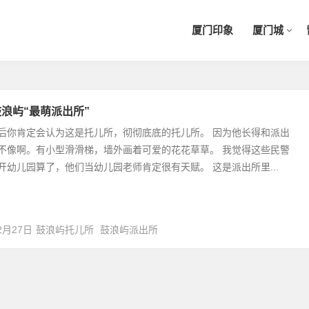
厦门印象
厦门城
浪屿“最萌派出所”
后你肯定会认为这是托儿所，彻彻底底的托儿所。 因为他长得和派出
不像啊。有小型滑滑梯，墙外画着可爱的花花草草。 我觉得这些民警
开幼儿园算了，他们当幼儿园老师肯定很有天赋。 这是派出所里...
2月27日
鼓浪屿托儿所
鼓浪屿派出所