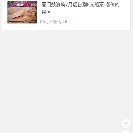
厦门鼓浪屿7月后告别8元船票·涨价的
误区
03月10日
6