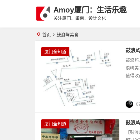
Amoy厦门：生活乐趣
关注厦门、闽南、设计文化
首页
鼓浪屿美食
鼓浪
厦门全知道
鼓浪屿
浪屿美
值得收
0
鼓浪屿
厦门全知道
【鼓浪
超过2