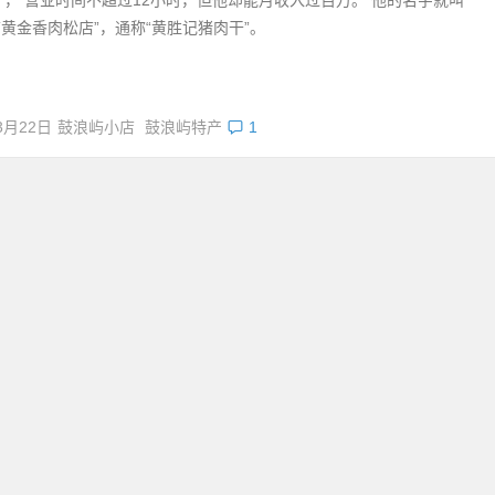
屿黄金香肉松店”，通称“黄胜记猪肉干”。
3月22日
鼓浪屿小店
鼓浪屿特产
1