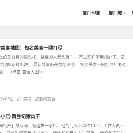
厦门印象
厦门城
屿美食地图：知名美食一网打尽
上的美食真的很难找，路绕的人晕头转向。 不过现在不用担心了。鼓
食地图新鲜出炉， 最新鼓浪屿美食地图哦！ 知名美食一网打尽！绝对
藏！ （点击“查看大图”）
7月08日
厦门美食
鼓浪屿美食
小店·黄胜记猪肉干
屿特产】鼓浪屿上有这样一家店，他的门面不超过10平，工作人员不
个， 营业时间不超过12小时，但他却能月收入过百万。 他的名字就叫