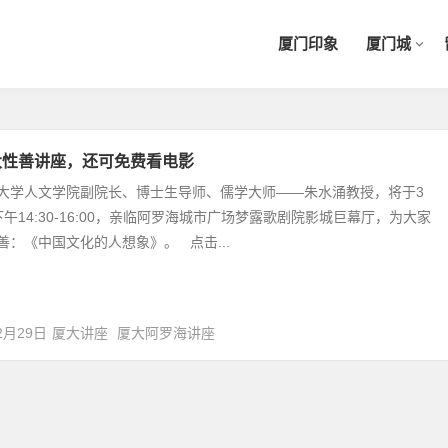
厦门印象
厦门城
大性善讲座，还可免费看电影
大学人文学院副院长、博士生导师、儒学大师——朱水涌教授，将于3
下午14:30-16:00，亲临阿罗海城市广场梦露歌剧院影城巨幕厅，为大家
善：《中国文化的人想象》。 点击...
2月29日
厦大讲座
厦大阿罗海讲座