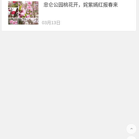
忠仑公园桃花开，姹紫嫣红报春来
03月13日