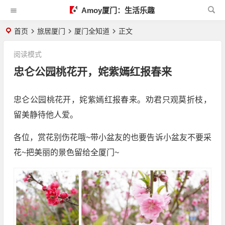
Amoy厦门：生活乐趣
首页
旅居厦门
厦门全知道
正文
阅读模式
忠仑公园桃花开，姹紫嫣红报春来
忠仑公园桃花开，姹紫嫣红报春来。劝君只观莫折枝，
留美静待他人爱。
各位，赏花别伤花哦~带小盆友的也要告诉小盆友不要采
花~把美丽的景色留给全厦门~