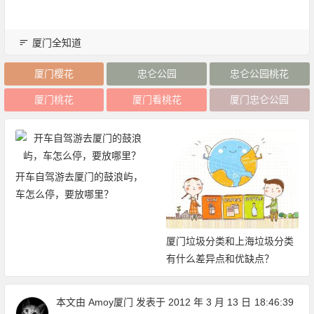
厦门全知道
厦门樱花
忠仑公园
忠仑公园桃花
厦门桃花
厦门看桃花
厦门忠仑公园
开车自驾游去厦门的鼓浪屿，
车怎么停，要放哪里？
厦门垃圾分类和上海垃圾分类
有什么差异点和优缺点？
本文由
Amoy厦门
发表于 2012 年 3 月 13 日
18:46:39