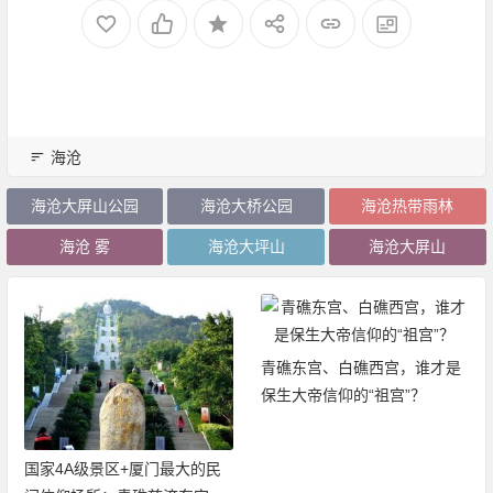
海沧
海沧大屏山公园
海沧大桥公园
海沧热带雨林
海沧 雾
海沧大坪山
海沧大屏山
青礁东宫、白礁西宫，谁才是
保生大帝信仰的“祖宫”？
国家4A级景区+厦门最大的民