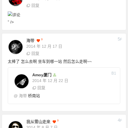
回复
” />
5
F
9
海带
2014 年 12 月 17 日
回复
太棒了 怎么去啊 坐车到哪一站 然后怎么走啊~~
B
1
Amoy厦门
2014 年 12 月 22 日
回复
@
海带
桥南站
4
F
9
我从雪山走来
2014 年 8 月 7 日