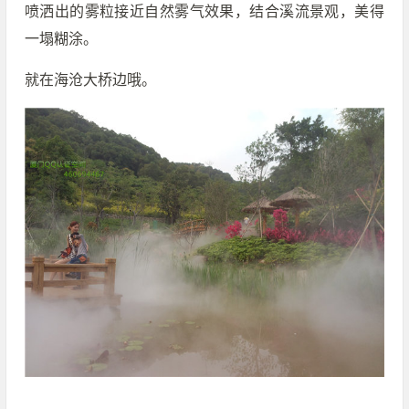
喷洒出的雾粒接近自然雾气效果，结合溪流景观，美得
一塌糊涂。
就在海沧大桥边哦。