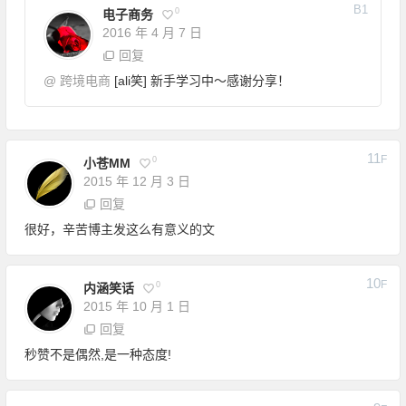
B
1
0
电子商务
2016 年 4 月 7 日
回复
@
跨境电商
[ali笑] 新手学习中～感谢分享！
11
F
0
小苍MM
2015 年 12 月 3 日
回复
很好，辛苦博主发这么有意义的文
10
F
0
内涵笑话
2015 年 10 月 1 日
回复
秒赞不是偶然,是一种态度!