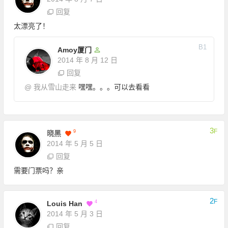
回复
太漂亮了！
B
1
Amoy厦门
2014 年 8 月 12 日
回复
@
我从雪山走来
嘿嘿。。。可以去看看
3
F
9
晓黑
2014 年 5 月 5 日
回复
需要门票吗？亲
2
F
4
Louis Han
2014 年 5 月 3 日
回复