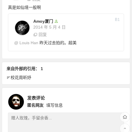
真是如仙境一般啊
B
1
Amoy厦门
2014 年 5 月 4 日
回复
@
Louis Han
昨天过去拍的。超美
来自外部的引用： 1
校花周昕妤
发表评论
匿名网友
填写信息