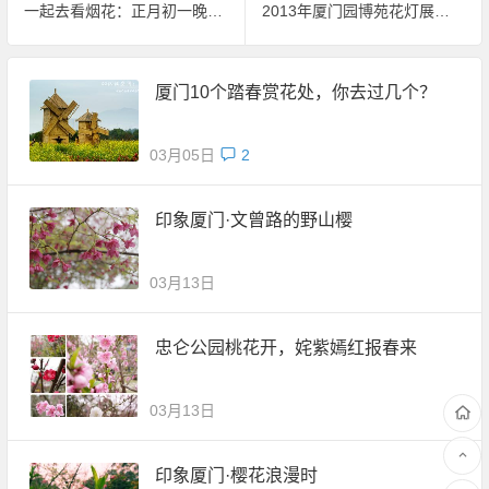
一起去看烟花：正月初一晚厦门燃放焰火
2013年厦门园博苑花灯展明日亮灯 门票十元
厦门10个踏春赏花处，你去过几个？
03月05日
2
印象厦门·文曾路的野山樱
03月13日
忠仑公园桃花开，姹紫嫣红报春来
03月13日
印象厦门·樱花浪漫时