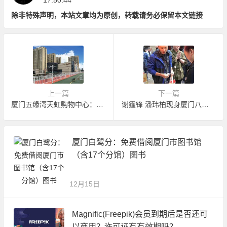
17:50:44
除非特殊声明，本站文章均为原创，转载请务必保留本文链接
上一篇
下一篇
厦门五缘湾天虹购物中心：室内玻璃天桥&F1赛道超好玩
谢霆锋 潘玮柏现身厦门八市买海鲜 将于杏林202大排档录制节目
厦门白鹭分：免费借阅厦门市图书馆
（含17个分馆）图书
12月15日
Magnific(Freepik)会员到期后是否还可
以商用？许可证有有效期吗？